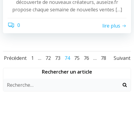
découverte de nouveaux créateurs, auseize.fr
propose chaque semaine de nouvelles ventes […]
0
lire plus
Navigation
Navigation
Nav
Page
Page
Page
Page
Page
Page
Page
Précédent
1
…
72
73
74
75
76
…
78
Suivant
des
des
des
Rechercher un article
articles
articles
arti