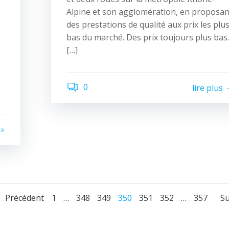
Alpine et son agglomération, en proposan
des prestations de qualité aux prix les plu
bas du marché. Des prix toujours plus bas.
[…]
0
lire plus
Navigation
Navigation
Page
Page
Page
Page
Page
Page
Page
Précédent
1
…
348
349
350
351
352
…
357
Su
des
des