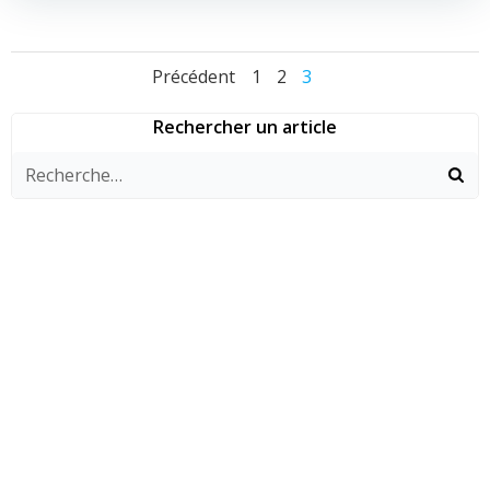
Navigation
Navigation
Navigat
Page
Page
Page
Précédent
1
2
3
des
des
des
Rechercher un article
articles
articles
articles