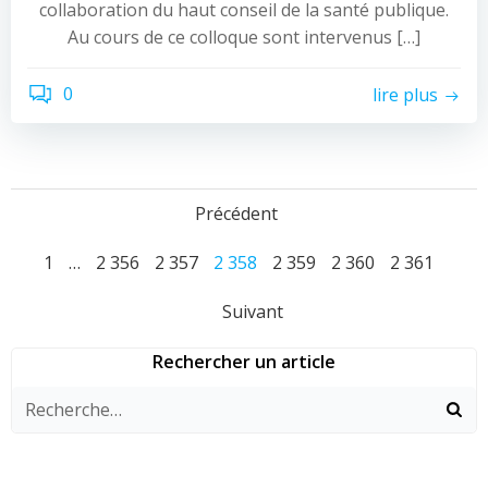
collaboration du haut conseil de la santé publique.
Au cours de ce colloque sont intervenus […]
0
lire plus
Navigation
Précédent
Navigation
des
Page
Page
Page
Page
Page
Page
Page
1
…
2 356
2 357
2 358
2 359
2 360
2 361
Navigation
des
articles
Suivant
des
articles
Rechercher un article
articles