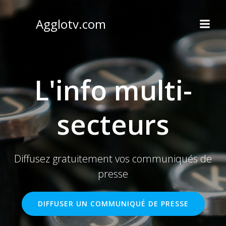
Aller
au
Agglotv.com
contenu
L'info multi-
secteurs
Diffusez gratuitement vos communiqués de
presse
DIFFUSER UN COMMUNIQUÉ DE PRESSE