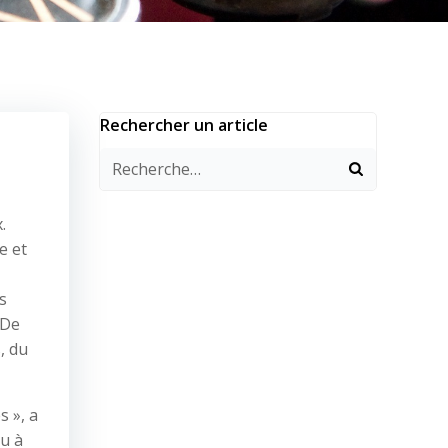
Rechercher un article
.
e et
s
 De
, du
 », a
çu à