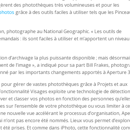
t gèrent des photothèques très volumineuses et pour les
photos
grâce à des outils faciles à utiliser tels que les Pincea
son, photographe au National Geographic. « Les outils de
andais : ils sont faciles à utiliser et m’apportent un niveau
cation d’archivage la plus puissante disponible ; mais désormai
ment de l’image », a indiqué pour sa part Bill Frakes, photog
sionné par les importants changements apportés à Aperture 3
té pour gérer de vastes photothèques grâce à Projets et aux
 fonctionnalité Visages exploite une technologie de détectio
uver et classer vos photos en fonction des personnes qu’elle
ges sur l’ensemble de votre photothèque ou vous limiter à c
une nouvelle vue accélérant le processus d’organisation, Ap
 qui n’ont pas encore été nommés. Lieux vous permet d’explor
t été prises. Et comme dans iPhoto, cette fonctionnalité conv