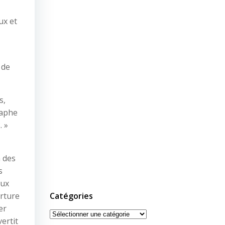
ux et
 de
s,
raphe
. »
n des
s
eux
erture
Catégories
er
Catégories
ertit