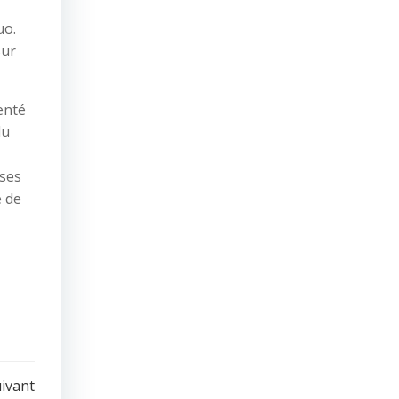
uo.
sur
enté
du
 ses
é de
uivant