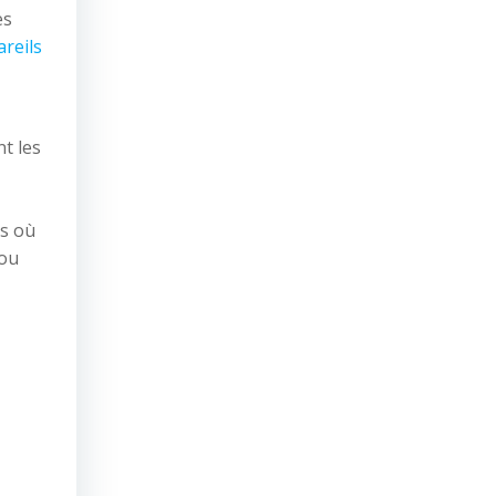
es
reils
t les
is où
 ou