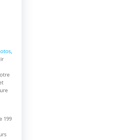
otos
,
ir
votre
et
ture
de 199
urs