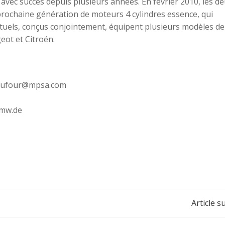
vec succès depuis plusieurs années. En février 2010, les d
rochaine génération de moteurs 4 cylindres essence, qui
tuels, conçus conjointement, équipent plusieurs modèles de
ot et Citroën.
.dufour@mpsa.com
bmw.de
Navigation
Article s