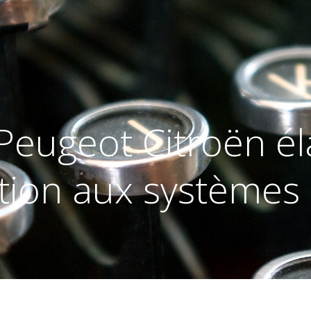
eugeot Citroën éla
tion aux systèmes 