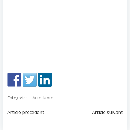
Catégories :
Auto-Moto
Navigation
Navigation
Article précédent
Article suivant
de
de