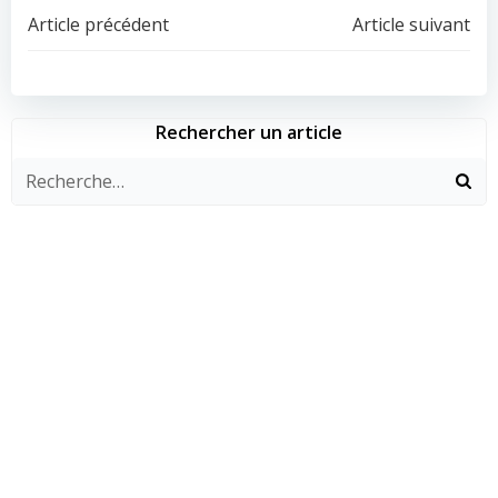
Navigation
Navigation
Article précédent
Article suivant
de
de
l’article
l’article
Rechercher un article