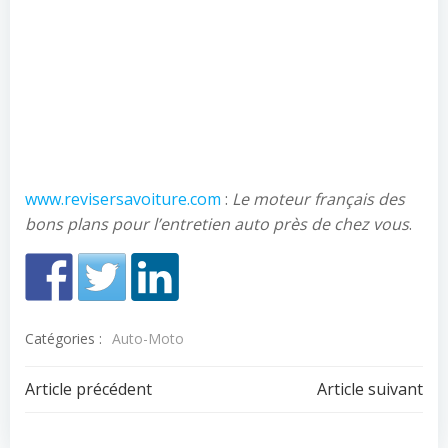
www.revisersavoiture.com
:
Le moteur français des
bons plans pour l’entretien auto près de chez vous
.
Catégories :
Auto-Moto
Navigation
Navigation
Article précédent
Article suivant
de
de