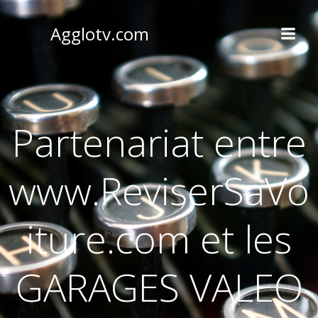
Aller
au
Agglotv.com
contenu
Partenariat entre
www.ReviserSaVo
iture.com et les
GARAGES VALEO