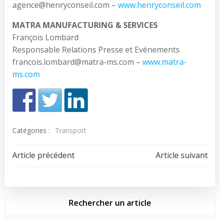
agence@henryconseil.com –
www.henryconseil.com
MATRA MANUFACTURING & SERVICES
François Lombard
Responsable Relations Presse et Evénements
francois.lombard@matra-ms.com –
www.matra-
ms.com
Catégories :
Transport
Navigation
Navigation
Article précédent
Article suivant
de
de
l’article
l’article
Rechercher un article