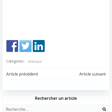
Catégories :
Animaux
Navigation
Navigation
Article précédent
Article suivant
de
de
l’article
l’article
Rechercher un article