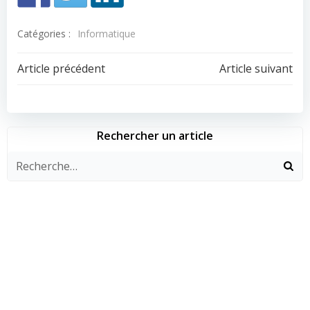
Catégories :
Informatique
Navigation
Navigation
Article précédent
Article suivant
de
de
l’article
l’article
Rechercher un article