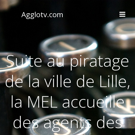
Aller
au
Agglotv.com
contenu
Suite au piratage
de la ville de Lille,
la MEL accueille
des agents des