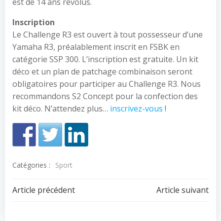
est de 14 ans révolus.
Inscription
Le Challenge R3 est ouvert à tout possesseur d’une
Yamaha R3, préalablement inscrit en FSBK en
catégorie SSP 300. L’inscription est gratuite. Un kit
déco et un plan de patchage combinaison seront
obligatoires pour participer au Challenge R3. Nous
recommandons S2 Concept pour la confection des
kit déco. N’attendez plus…
inscrivez-vous
!
Catégories :
Sport
Navigation
Navigation
Article précédent
Article suivant
de
de