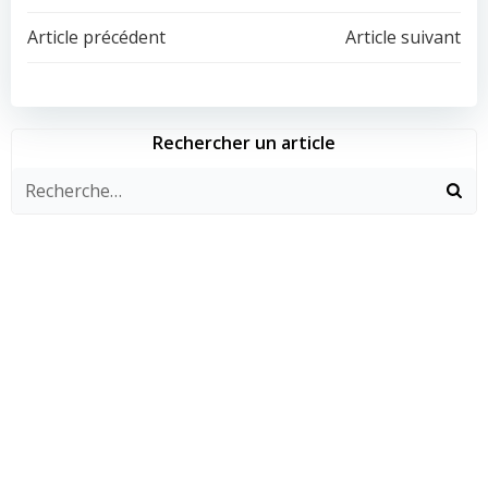
Navigation
Navigation
Article précédent
Article suivant
de
de
l’article
l’article
Rechercher un article