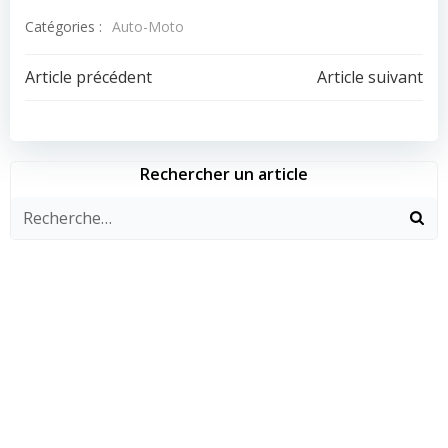
Catégories :
Auto-Moto
Navigation
Navigation
Article précédent
Article suivant
de
de
l’article
l’article
Rechercher un article