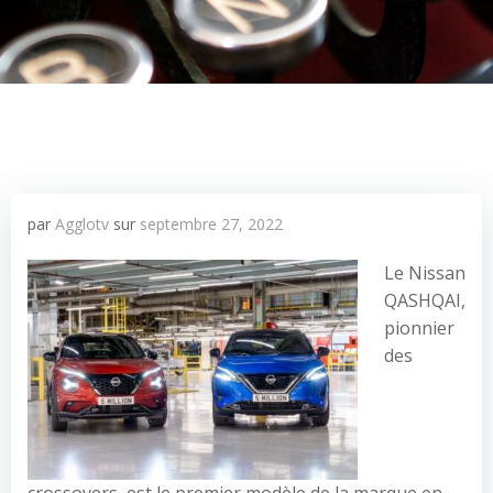
par
Agglotv
sur
septembre 27, 2022
Le Nissan
QASHQAI,
pionnier
des