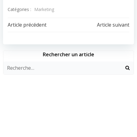
Catégories :
Marketing
Navigation
Navigation
Article précédent
Article suivant
de
de
l’article
l’article
Rechercher un article