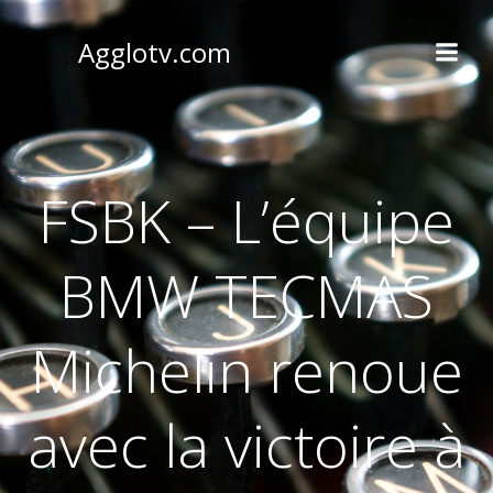
Aller
au
Agglotv.com
contenu
FSBK – L’équipe
BMW TECMAS
Michelin renoue
avec la victoire à