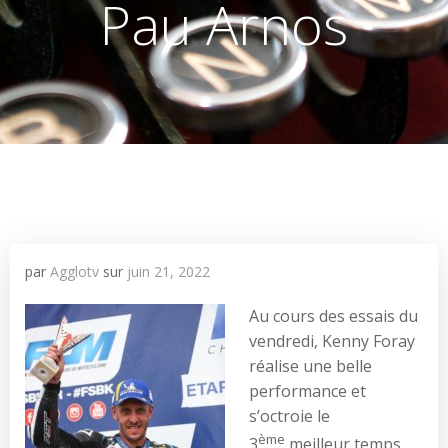
Pau Arnos
par
Agglotv
sur
juin 21, 2022
Au cours des essais du
vendredi, Kenny Foray
réalise une belle
performance et
s’octroie le
ème
3
meilleur temps