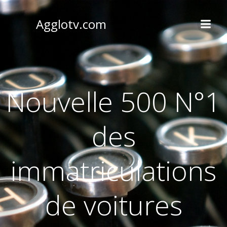
Aller
au
Agglotv.com
contenu
Nouvelle 500 N°1
des
immatriculations
de voitures