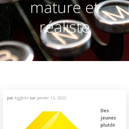
mature et
réaliste
par
Agglotv
sur
janvier 13, 2022
Des
jeunes
plutôt