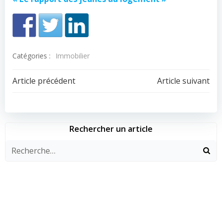
Catégories :
Immobilier
Navigation
Navigation
Article précédent
Article suivant
de
de
l’article
l’article
Rechercher un article