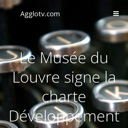
Aller
au
Agglotv.com
contenu
Le Musée du
Louvre signe la
charte
Développement