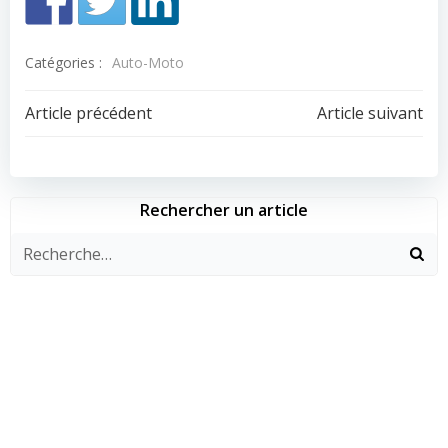
Catégories :
Auto-Moto
Navigation
Navigation
Article précédent
Article suivant
de
de
l’article
l’article
Rechercher un article