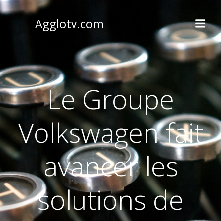
Aller
au
Agglotv.com
contenu
Le Groupe
Volkswagen fait
avancer les
solutions de