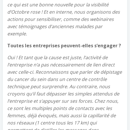
ce qui est une bonne nouvelle pour la visibilité
d
‘
Octobre rose
! Et en interne, nous organisons des
actions pour sensibiliser, comme des webinaires
avec témoignages d
‘
anciennes malades par
exempl
e
.
Toutes les entreprises peuvent-elles s
‘
engager
?
Oui
! Et
tant que la cause est juste,
l
‘
activité de
l
‘
entreprise n
‘
a pas néces
sairement de lien direct
avec celle-ci
. Reconnaissons que parler de dépistage
du cancer du sein dans un centre de contrôle
technique peut surprendre. Au contraire, nous
croyons qu
‘
il faut dépasser les simples attendus de
l
‘
entreprise et s
‘
appuyer sur ses forces. Chez nous,
ce sont les multiples points de contacts avec les
femmes, déjà évoqués, mais aussi la capillarité de
nos réseaux (1 centre tous les 17 km) qui
permettent de distiller les messages dans