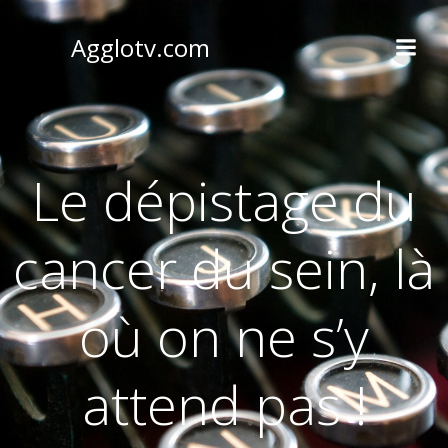
Aller
au
Agglotv.com
contenu
Le dépistage du
cancer du sein, là
où on ne s’y
attend pas !