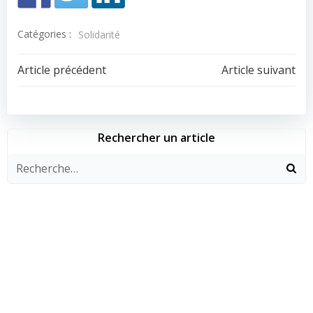
Catégories :
Solidarité
Navigation
Navigation
Article précédent
Article suivant
de
de
l’article
l’article
Rechercher un article