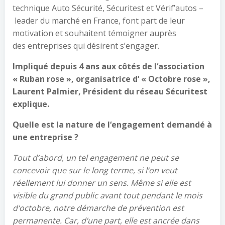
technique Auto Sécurité, Sécuritest et Vérif’autos –
leader du marché en France, font part de leur
motivation et souhaitent témoigner auprès
des entreprises qui désirent s’engager.
Impliqué depuis 4 ans aux côtés de l
‘
association
«
Ruban rose
», organisatrice d
‘
«
Octobre rose
»,
Laurent Palmier, Président
du réseau
Sécuritest
explique.
Quelle
est la nature de l
‘
engagement demandé
à
une entreprise
?
Tout d
‘
abord,
un
tel engagement
ne peut
se
con
cevoir que
sur le long terme
, si l
‘
on veut
réellement lui donner un sens.
Même si elle
est
visible du grand public avant tout pendant
le mois
d
‘
o
ctobre,
notre
démarche de prévention est
permanente. Car
,
d
‘
une part, elle est ancrée dans