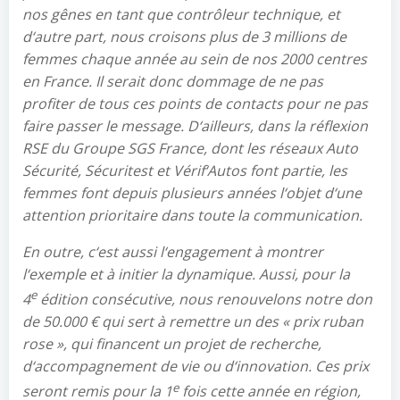
nos gênes
en tant que contrôleur technique, et
d
‘
autre part, nous croisons
plus de 3 millions de
femmes chaque année au sein de nos 2000 centres
en France. Il serait donc dommage de ne pas
profiter de tous ces points de contacts pour ne pas
faire passer le message.
D
‘
ailleurs, dans la réflexion
RSE du
Groupe SGS France, dont les réseaux Auto
Sécurité, Sécuritest et Vérif
‘
Autos font partie, les
femmes
font
depuis
plusieurs années
l
‘
objet d
‘
une
attention
prioritaire dans toute
l
a communication.
En outre, c
‘
est aussi
l
‘
engagement
à
montrer
l
‘
exemple
et
à
initier la dynamique
.
Aussi, pou
r la
e
4
édition
consécutive, nous renouvelons notre don
de 50.000
€
qui sert à
remettre
un des «
prix ruban
rose
», qui finance
nt
un projet de recherche,
d
‘
accompagnement de vie
ou
d
‘
innovation.
Ces prix
e
seront remis pour
la 1
fois cette année
en région,