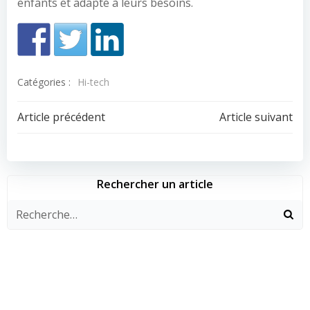
enfants et adapté à leurs besoins.
Catégories :
Hi-tech
Navigation
Navigation
Article précédent
Article suivant
de
de
l’article
l’article
Rechercher un article