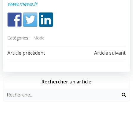
www.mewa.fr
Catégories :
Mode
Navigation
Navigation
Article précédent
Article suivant
de
de
l’article
l’article
Rechercher un article