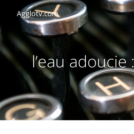
Aller
au
Agglotv.com
contenu
l’eau adoucie