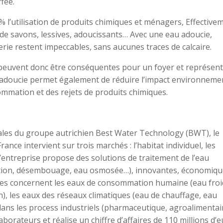
fée.
% l’utilisation de produits chimiques et ménagers, Effective
e savons, lessives, adoucissants… Avec une eau adoucie,
terie restent impeccables, sans aucunes traces de calcaire.
peuvent donc être conséquentes pour un foyer et représen
u adoucie permet également de réduire l’impact environneme
ommation et des rejets de produits chimiques.
iales du groupe autrichien Best Water Technology (BWT), le
nce intervient sur trois marchés : l’habitat individuel, les
. L’entreprise propose des solutions de traitement de l’eau
fection, désembouage, eau osmosée…), innovantes, économiqu
Elles concernent les eaux de consommation humaine (eau fro
), les eaux des réseaux climatiques (eau de chauffage, eau
s dans les process industriels (pharmaceutique, agroalimentai
orateurs et réalise un chiffre d’affaires de 110 millions d’e