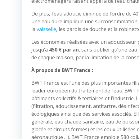
électroménagers faisant appel à de l’eau chauf
De plus, l’eau adoucie diminue de l’ordre de 40
une eau dure implique une surconsommation d
la
vaisselle
, les parois de douche et la robinet
Les économies réalisées avec un adoucisseur 
jusqu’à
4
50
€
par an
, sans oublier qu’une ea
de chaque maison, par la limitation de la cons
À propos de BWT France
:
BWT France est l’une des plus importantes fil
leader européen du traitement de l’eau. BWT Fra
bâtiments collectifs & tertiaires et l’industrie
(filtration, adoucissement, antitartre, désin
écologiques ainsi que des services associés. 
générale, eau chaude sanitaire, eau de boisson
glacée et circuits fermés) et les eaux utilisée
aéronautique …). BWT France emploie 580 collab