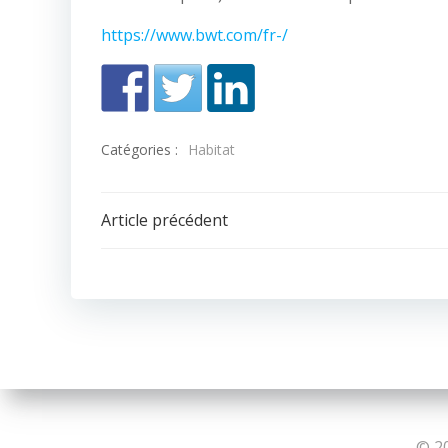
https://www.bwt.com/fr-/
Catégories :
Habitat
Navigation
Article précédent
de
l’article
© 20