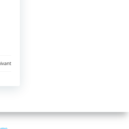
uivant
eme
.