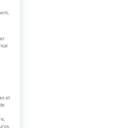
ment,
ter
ntal
es et
ide
re,
uros.