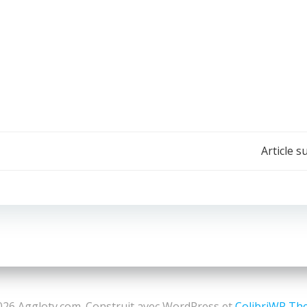
Navigation
Article s
de
l’article
26 Agglotv.com. Construit avec WordPress et
ColibriWP Th