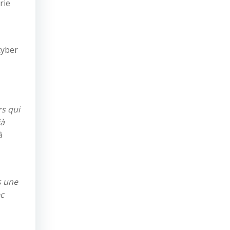
rie
cyber
rs qui
jà
à
s une
ec