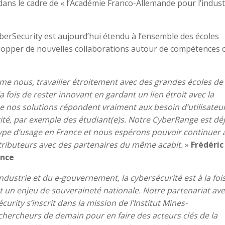
dans le cadre de « l’Académie Franco-Allemande pour l’indust
yberSecurity est aujourd’hui étendu à l’ensemble des écoles
elopper de nouvelles collaborations autour de compétences 
e nous, travailler étroitement avec des g
randes écoles de
 fois de rester innovant en gardant un lien étroit avec la
ue nos solutions répondent vraiment aux besoin d
‘
utilisateu
ité, par exemple des étudiant(e)s. Notre CyberRange est dé
ype d
‘
usage en France et nous espérons pouvoir continuer 
ntributeurs avec des partenaires du même acabit.
»
Frédéric
ance
ndustrie et du e-gouvernement, la cybersécurité est à la foi
t un enjeu de souveraineté nationale. Notre partenariat av
ity s’inscrit dans la mission de l’Institut Mines-
 chercheurs de demain pour en faire des acteurs clés de la