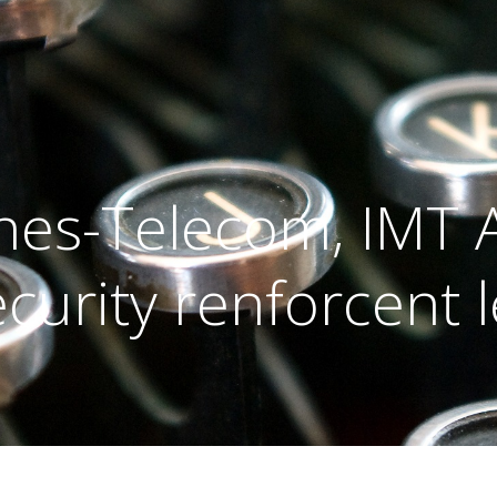
ines-Telecom, IMT 
curity renforcent l