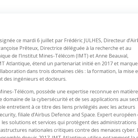
ignée ce mardi 6 juillet par Frédéric JULHES, Directeur d’Ai
rançoise Prêteux, Directrice déléguée à la recherche et au
ue de l’Institut Mines-Télécom (IMT) et Anne Beauval,
MT Atlantique, étend un partenariat initié en 2017 et marque
llaboration dans trois domaines clés : la formation, la mise 
 des ingénieurs et docteurs.
ut Mines-Télécom, possède une expertise reconnue en matière
e domaine de la cybersécurité et de ses applications aux sec
ole entretient à ce titre des liens privilégiés avec les acteurs
urity, filiale d’Airbus Defence and Space. Expert européen
les solutions et services qui protègent des administrations
rastructures nationales critiques contre des menaces cyber.
 ensemble depuis 2017. IMT Atlantique utilise notamment la 