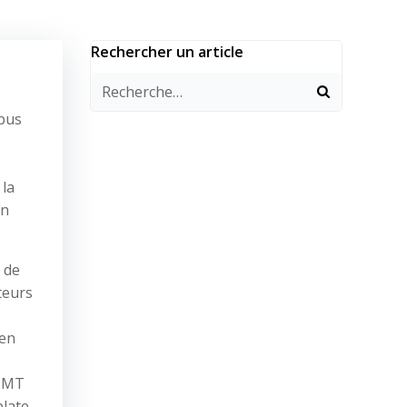
Rechercher un article
rbus
 la
en
 de
teurs
 en
 IMT
plate-