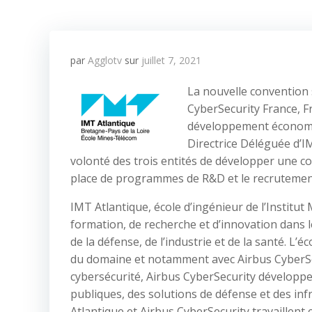
par
Agglotv
sur
juillet 7, 2021
La nouvelle convention s
CyberSecurity France, F
développement économiq
Directrice Déléguée d’I
volonté des trois entités de développer une co
place de programmes de R&D et le recrutement
IMT Atlantique, école d’ingénieur de l’Instit
formation, de recherche et d’innovation dans l
de la défense, de l’industrie et de la santé. L’éc
du domaine et notamment avec Airbus CyberSec
cybersécurité, Airbus CyberSecurity développe 
publiques, des solutions de défense et des inf
Atlantique et Airbus CyberSecurity travaillent