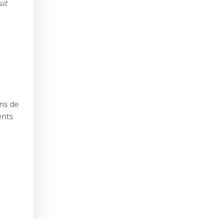
tut
ns de
ents