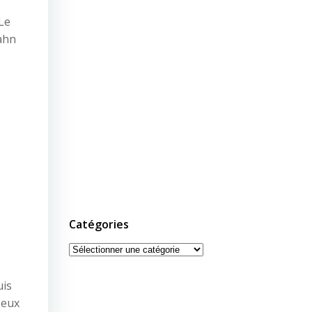
 Le
bahn
Catégories
Catégories
uis
Meux