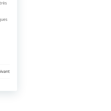
très
ques
uivant