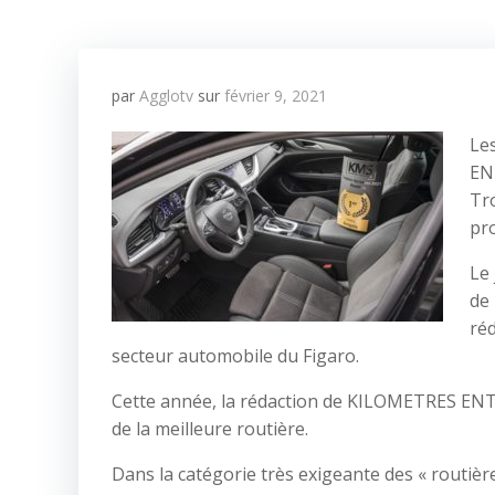
par
Agglotv
sur
février 9, 2021
Le
ENT
Tro
pro
Le 
de 
réd
secteur automobile du Figaro.
Cette année, la rédaction de KILOMETRES ENT
de la meilleure routière.
Dans la catégorie très exigeante des « routière