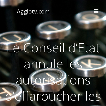
Aller
au
Agglotv.com
contenu
Le Conseil d’Etat
annule les
autorisations
d’effaroucher les