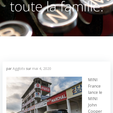
toute la famille.
par
Agglotv
sur
mai 4, 2020
MINI
France
lance le
MINI
John
Cooper