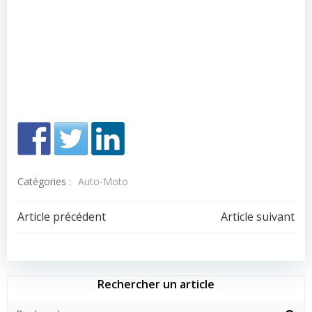
Catégories :
Auto-Moto
Navigation
Navigation
Article précédent
Article suivant
de
de
l’article
l’article
Rechercher un article