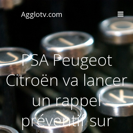
Aller
au
Agglotv.com
contenu
PSA Peugeot
Citroën va lancer
un rappel
préventif sur