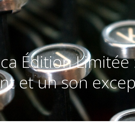
a Édition Limitée 
ant et un son excep