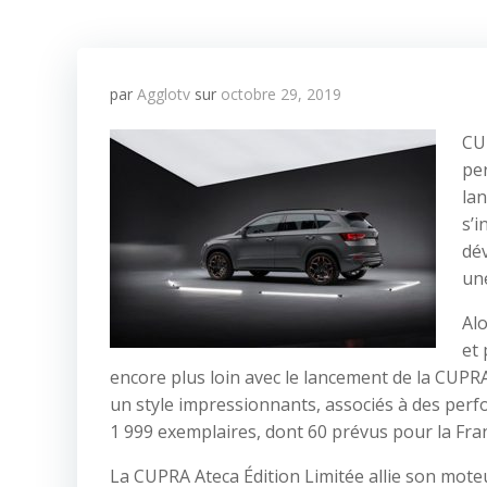
par
Agglotv
sur
octobre 29, 2019
CUP
per
la
s’i
dé
une
Al
et 
encore plus loin avec le lancement de la CUPRA
un style impressionnants, associés à des perf
1 999 exemplaires, dont 60 prévus pour la Fra
La CUPRA Ateca Édition Limitée allie son mote