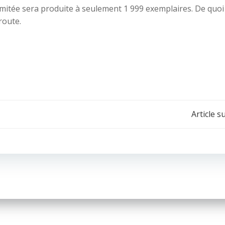
 Limitée sera produite à seulement 1 999 exemplaires. De quoi
route.
Navigation
Article s
de
l’article