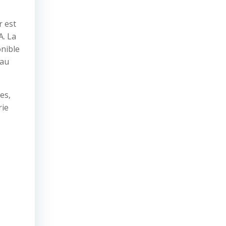
r est
A. La
onible
eau
es,
rie