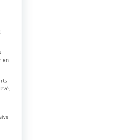
e
u
h en
orts
levé,
sive