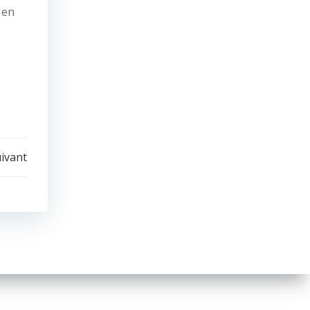
 en
uivant