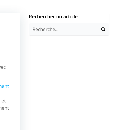
Rechercher un article
vec
ment
 et
ement