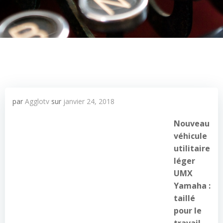
par
Agglotv
sur
janvier 24, 2018
Nouveau
véhicule
utilitaire
léger
UMX
Yamaha :
taillé
pour le