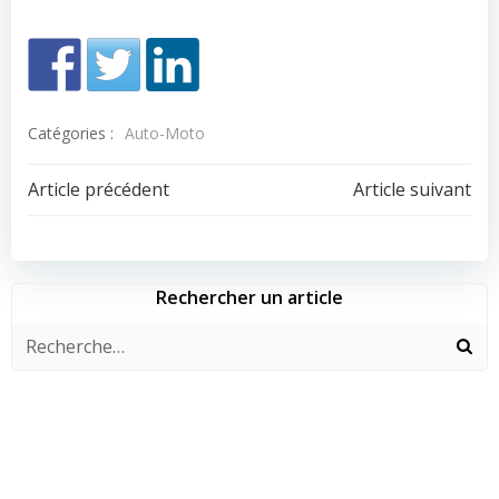
Catégories :
Auto-Moto
Navigation
Navigation
Article précédent
Article suivant
de
de
l’article
l’article
Rechercher un article