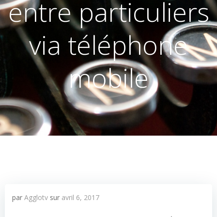
entre particuliers
via téléphone
mobile
par
Agglotv
sur
avril 6, 2017