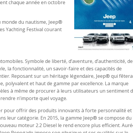
ient chaque année en octobre
au monde du nautisme, Jeep®
nes Yachting Festival courant
omobiles. Symbole de liberté, d’aventure, d’authenticité, de
e, la fonctionnalité, un savoir-faire et des capacités de
ier. Reposant sur un héritage légendaire, Jeep® qui fêtera
e, polyvalent et haut de gamme par excellence. La marque
es à même de procurer à leurs utilisateurs un sentiment 
prendre n’importe quel voyage.
 pour offrir des produits innovants à forte personnalité et
dans leur catégorie. En 2015, la gamme Jeep® se compose du
nouveau moteur 2.2 Diesel le rend encore plus efficient. Auré
, Jeep Renegade impose son physique et ses qualités sur le