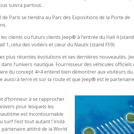
vous suivra partout…
 de Paris se tiendra au Parc des Expositions de la Porte de
ns.
es clients ou futurs clients Jeep® à l’entrée du Hall 4 (stand
 1, celui des voiliers et cœur du Nautic (stand F59).
s plus récentes évolutions et ses dernières nouveautés, J
é dans l’univers nautique. Fournisseur des véhicules officiels
taire du concept 4×4 entend bien démontrer aux visiteurs du
ussi à terre et sur la route et que Jeep® est le partenaire
nt d’honneur à se rapprocher
univers pour lesquels les
 nautisme est incontournable
du surf l’est tout autant ! Voilà
 partenaire attitré de la World