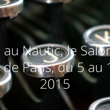
e au Nautic, le Sal
l de Paris, du 5 a
2015