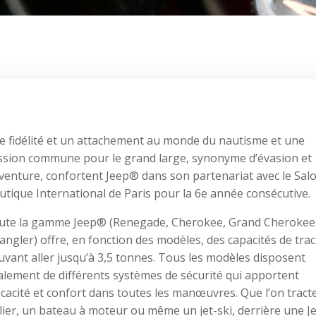
e fidélité et un attachement au monde du nautisme et une
ssion commune pour le grand large, synonyme d’évasion et
venture, confortent Jeep® dans son partenariat avec le Sal
tique International de Paris pour la 6e année consécutive.
ute la gamme Jeep® (Renegade, Cherokee, Grand Cherokee
ngler) offre, en fonction des modèles, des capacités de tra
vant aller jusqu’à 3,5 tonnes. Tous les modèles disposent
alement de différents systèmes de sécurité qui apportent
icacité et confort dans toutes les manœuvres. Que l’on tract
lier, un bateau à moteur ou même un jet-ski, derrière une 