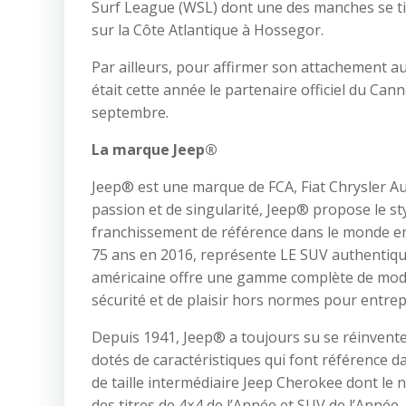
Surf League (WSL) dont une des manches se t
sur la Côte Atlantique à Hossegor.
Par ailleurs, pour affirmer son attachement 
était cette année le partenaire officiel du Can
septembre.
La marque Jeep®
Jeep® est une marque de FCA, Fiat Chrysler Aut
passion et de singularité, Jeep® propose le styl
franchissement de référence dans le monde ent
75 ans en 2016, représente LE SUV authentiqu
américaine offre une gamme complète de modèl
sécurité et de plaisir hors normes pour entre
Depuis 1941, Jeep® a toujours su se réinventer
dotés de caractéristiques qui font référence 
de taille intermédiaire Jeep Cherokee dont le 
des titres de 4×4 de l’Année et SUV de l’Année