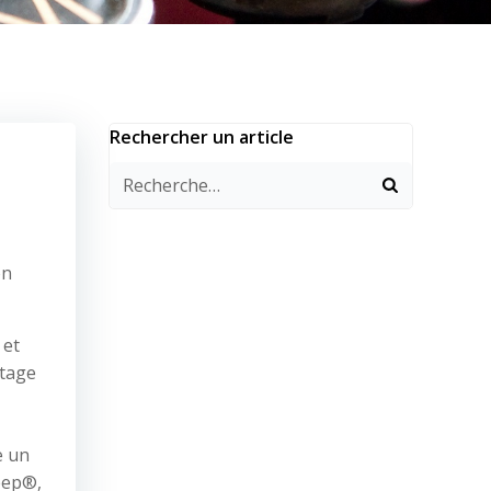
Rechercher un article
on
 et
ctage
e un
Jeep®,