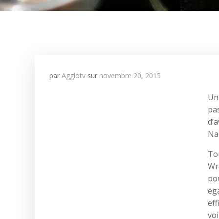
par
Agglotv
sur
novembre 20, 2015
Un
pa
d’a
Nau
To
Wra
pou
ég
eff
voi