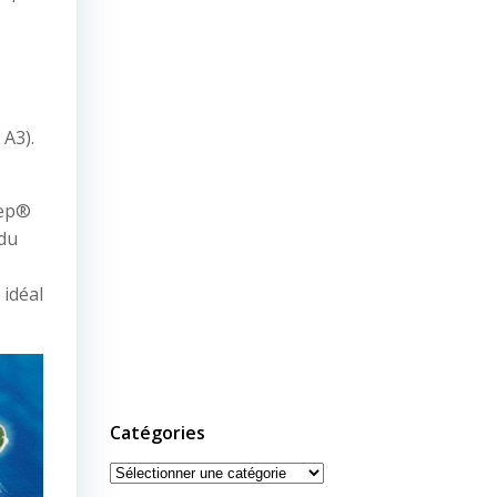
 A3).
eep®
 du
 idéal
Catégories
Catégories