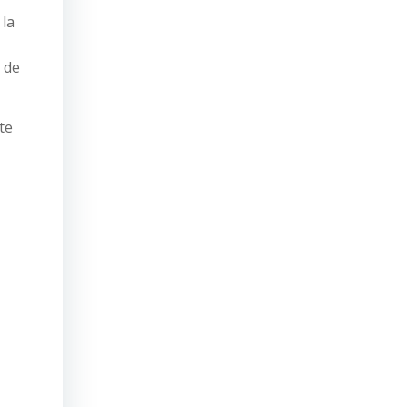
 la
 de
te