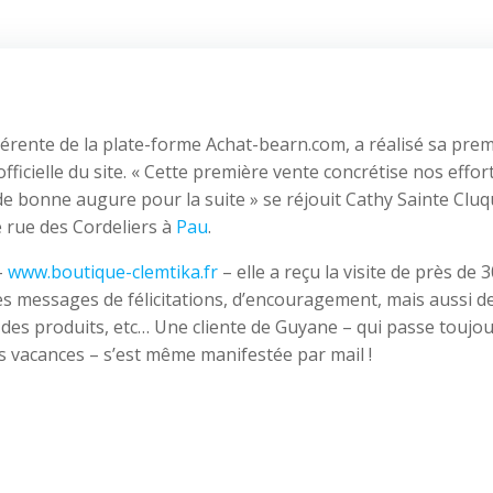
érente de la plate-forme Achat-bearn.com, a réalisé sa pre
fficielle du site. « Cette première vente concrétise nos effor
de bonne augure pour la suite » se réjouit Cathy Sainte Cluq
e rue des Cordeliers à
Pau
.
–
www.boutique-clemtika.fr
– elle a reçu la visite de près de 
s messages de félicitations, d’encouragement, mais aussi d
r des produits, etc… Une cliente de Guyane – qui passe toujou
es vacances – s’est même manifestée par mail !