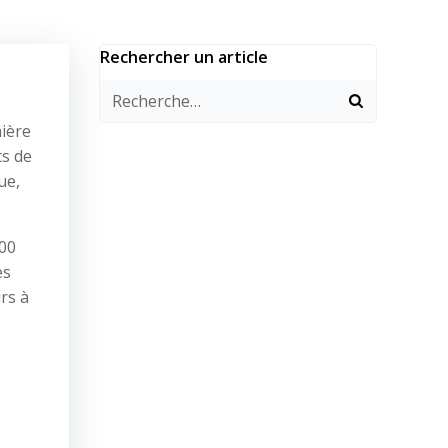
Rechercher un article
mière
ts de
ue,
300
es
rs à