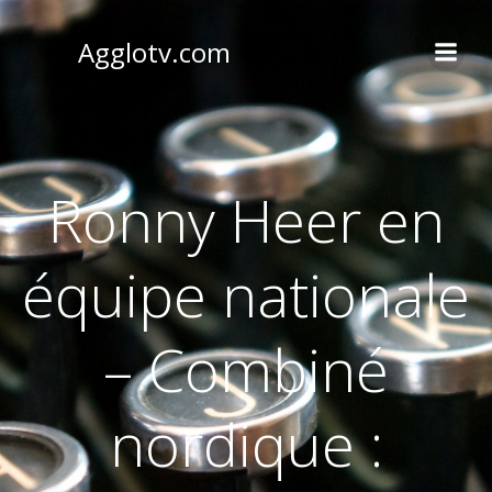
Aller
au
Agglotv.com
contenu
Ronny Heer en
équipe nationale
– Combiné
nordique :