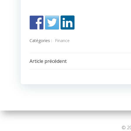
Catégories :
Finance
Navigation
Article précédent
de
l’article
© 20