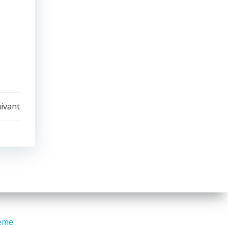
uivant
eme
.