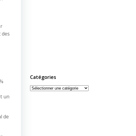
er
t des
Catégories
5%
Catégories
it un
l de