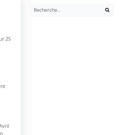
ur 25
ent
Avril
un