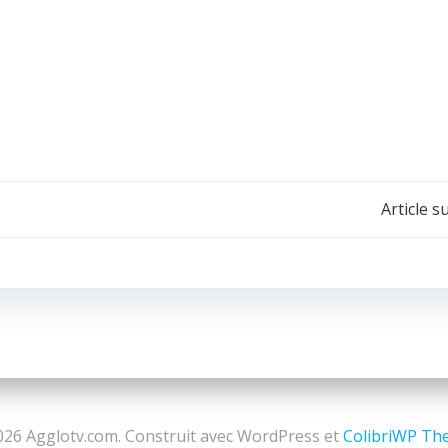
Navigation
Article s
de
l’article
26 Agglotv.com. Construit avec WordPress et
ColibriWP Th