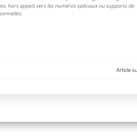
fixes, hors appels vers les numéros spéciaux ou supports de
sonnelles.
Navigation
Article s
de
l’article