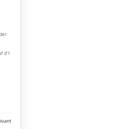
rder
f d’1
uivant