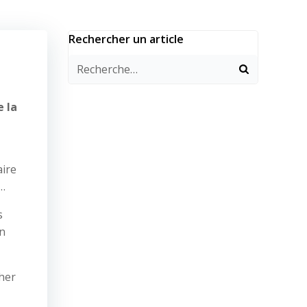
Rechercher un article
e la
aire
2…
s
on
her