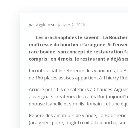
par
Agglotv
sur
janvier 2, 2010
Les arachnophiles le savent : La Boucheri
maîtresse du boucher : l’araignée. Si l’ense
race bovine, son concept de restauration fai
compris : en 4 mois, le restaurant a déjà se
Incontournable référence des viandards, La Bouc
de 160 places assises appartient à Thierry Ru
Arrière petit-fils de cafetiers à Chaudes-Aig
auvergnats créateurs des cafés Ruc (aujourd’hu
épouse Isabelle et son fils Romain… et une éq
Repère des amateurs de viande, La Boucheri
(araignée, poire, onglet) cuit à la plancha, so