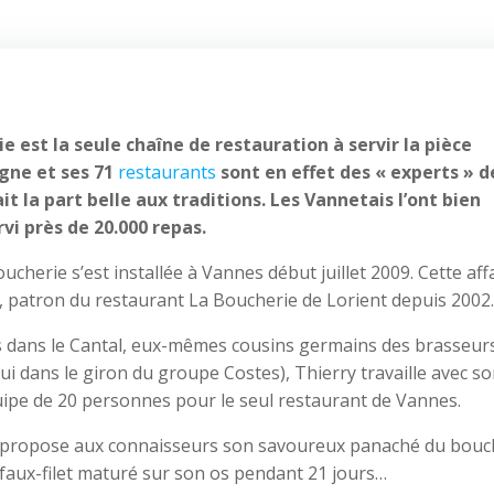
e est la seule chaîne de restauration à servir la pièce
igne et ses 71
restaurants
sont en effet des « experts » d
t la part belle aux traditions. Les Vannetais l’ont bien
rvi près de 20.000 repas.
herie s’est installée à Vannes début juillet 2009. Cette aff
c, patron du restaurant La Boucherie de Lorient depuis 200
ues dans le Cantal, eux-mêmes cousins germains des brasseur
i dans le giron du groupe Costes), Thierry travaille avec s
uipe de 20 personnes pour le seul restaurant de Vannes.
e propose aux connaisseurs son savoureux panaché du bouc
n faux-filet maturé sur son os pendant 21 jours…