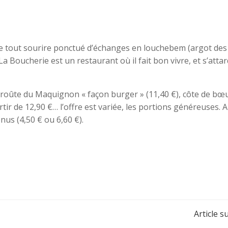
ce tout sourire ponctué d’échanges en louchebem (argot des
La Boucherie est un restaurant où il fait bon vivre, et s’atta
roûte du Maquignon « façon burger » (11,40 €), côte de bœu
tir de 12,90 €… l’offre est variée, les portions généreuses. A
enus (4,50 € ou 6,60 €).
Navigation
Article s