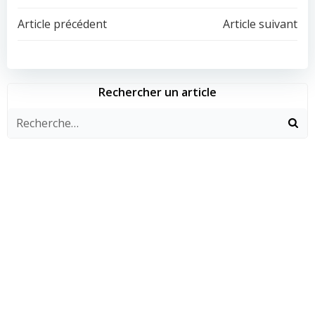
Navigation
Navigation
Article précédent
Article suivant
de
de
l’article
l’article
Rechercher un article