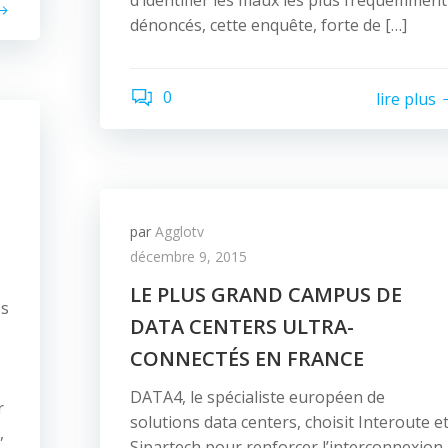
d’identifier les maux les plus fréquemment
dénoncés, cette enquête, forte de […]
0
lire plus
par
Agglotv
décembre 9, 2015
LE PLUS GRAND CAMPUS DE
és
DATA CENTERS ULTRA-
CONNECTÉS EN FRANCE
DATA4, le spécialiste européen de
r
solutions data centers, choisit Interoute e
,
Sipartech pour renforcer l’interconnexion