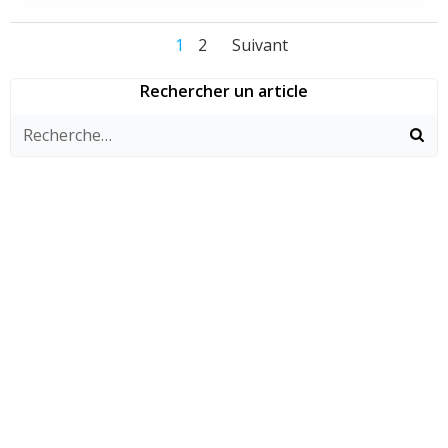
Navigation
Navigation
Navigation
Page
Page
1
2
Suivant
des
des
des
Rechercher un article
articles
articles
articles