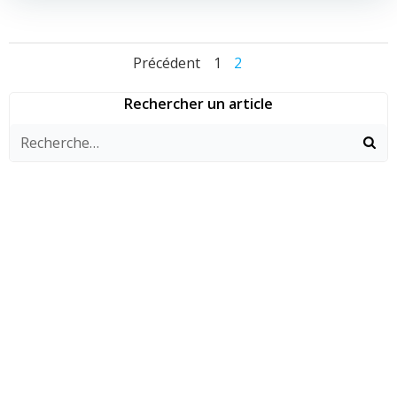
Navigation
Navigation
Navigat
Page
Page
Précédent
1
2
des
des
des
Rechercher un article
articles
articles
articles