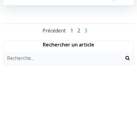
Navigation
Navigation
Navigat
Page
Page
Page
Précédent
1
2
3
des
des
des
Rechercher un article
articles
articles
articles