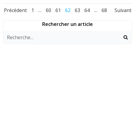
Navigation
Navigation
Nav
Page
Page
Page
Page
Page
Page
Page
Précédent
1
…
60
61
62
63
64
…
68
Suivant
des
des
des
Rechercher un article
articles
articles
arti