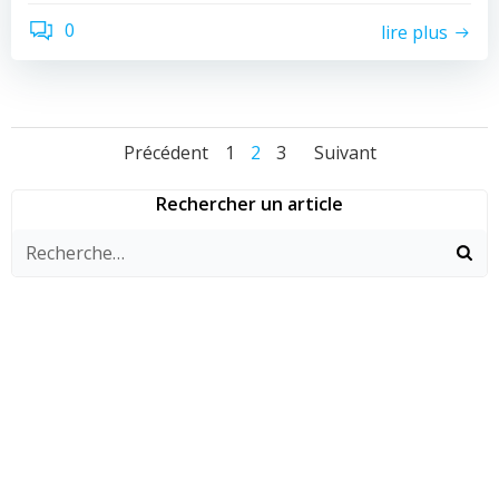
0
lire plus
Navigation
Navigation
Navigati
Page
Page
Page
Précédent
1
2
3
Suivant
des
des
des
Rechercher un article
articles
articles
articles