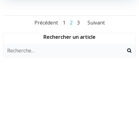
Navigation
Navigation
Navigati
Page
Page
Page
Précédent
1
2
3
Suivant
des
des
des
Rechercher un article
articles
articles
articles