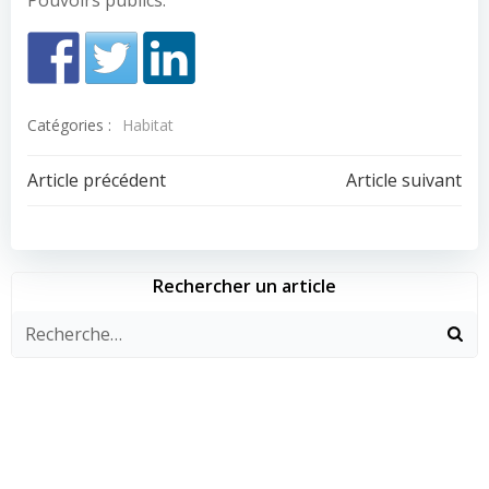
Pouvoirs publics.
Catégories :
Habitat
Navigation
Navigation
Article précédent
Article suivant
de
de
l’article
l’article
Rechercher un article