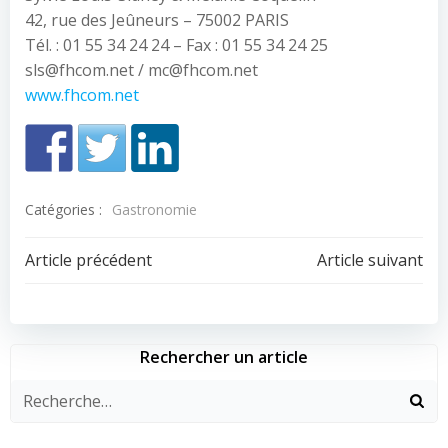
42, rue des Jeûneurs – 75002 PARIS
Tél. : 01 55 34 24 24 – Fax : 01 55 34 24 25
sls@fhcom.net / mc@fhcom.net
www.fhcom.net
Catégories :
Gastronomie
Navigation
Navigation
Article précédent
Article suivant
de
de
l’article
l’article
Rechercher un article