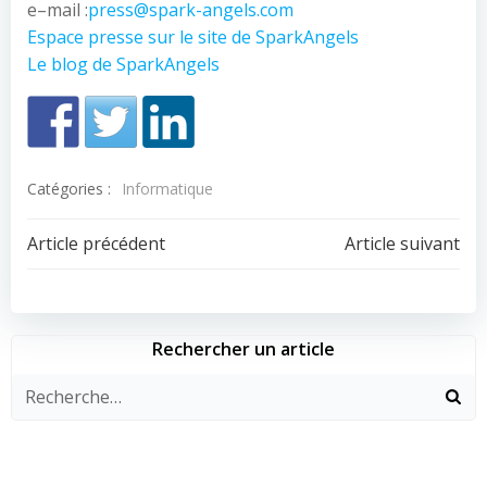
e–mail :
press@spark-angels.com
Espace presse sur le site de SparkAngels
Le blog de SparkAngels
Catégories :
Informatique
Navigation
Navigation
Article précédent
Article suivant
de
de
l’article
l’article
Rechercher un article